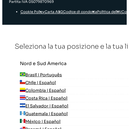
Partita IVA 05079870969
Cookie Policy
Carta ASG
Codice di condotta
Politica dell’AI
Con
Seleziona la tua posizione e la tua 
Nord e Sud America
Brasil | Português
Chile | Español
Colombia | Español
Costa Rica | Español
El Salvador | Español
Guatemala | Español
México | Español