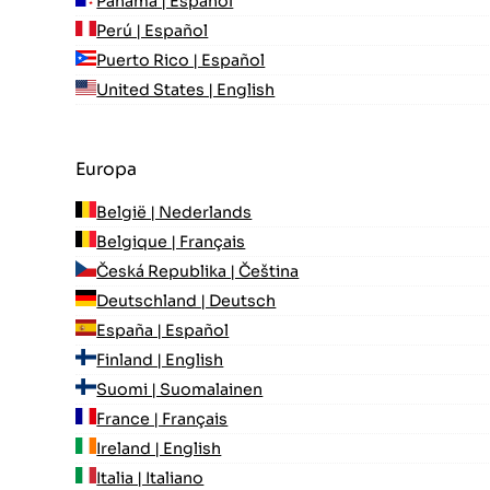
Panamá | Español
Perú | Español
Puerto Rico | Español
United States | English
Europa
België | Nederlands
Belgique | Français
Česká Republika | Čeština
Deutschland | Deutsch
España | Español
Finland | English
Suomi | Suomalainen
France | Français
Ireland | English
Italia | Italiano