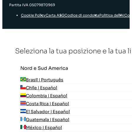
Partita IVA 05079870969
Cookie Policy
Carta ASG
Codice di condotta
Politica dell’AI
Con
Seleziona la tua posizione e la tua 
Nord e Sud America
Brasil | Português
Chile | Español
Colombia | Español
Costa Rica | Español
El Salvador | Español
Guatemala | Español
México | Español